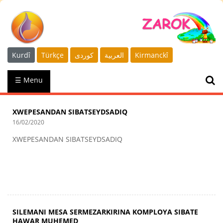
Kurdî
Türkçe
كوردى
العربية
Kirmanckî
☰ Menu
XWEPESANDAN SIBATSEYDSADIQ
16/02/2020
XWEPESANDAN SIBATSEYDSADIQ
SILEMANI MESA SERMEZARKIRINA KOMPLOYA SIBATE
HAWAR MUHEMED