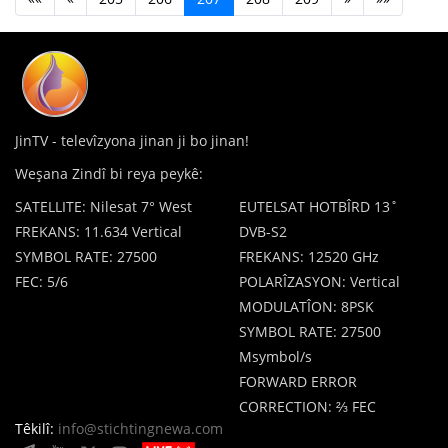
JinTV - televîzyona jinan ji bo jinan!
Weşana Zindî bi reya peykê:
SATELLITE: Nilesat 7° West
EUTELSAT HOTBÎRD 13˚
FREKANS: 11.634 Vertical
DVB-S2
SYMBOL RATE: 27500
FREKANS: 12520 GHz
FEC: 5/6
POLARÎZASYON: Vertical
MODULATÎON: 8PSK
SYMBOL RATE: 27500
Msymbol/s
FORWARD ERROR
CORRECTION: ⅔ FEC
Têkilî:
info@stichtingnewa.com