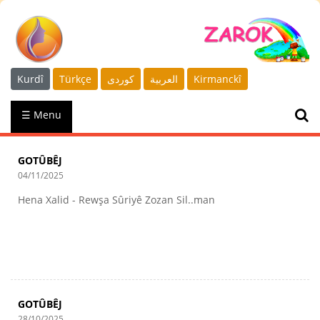
Kurdî
Türkçe
كوردى
العربية
Kirmanckî
☰ Menu
GOTÛBÊJ
04/11/2025
Hena Xalid - Rewşa Sûriyê Zozan Sil..man
GOTÛBÊJ
28/10/2025