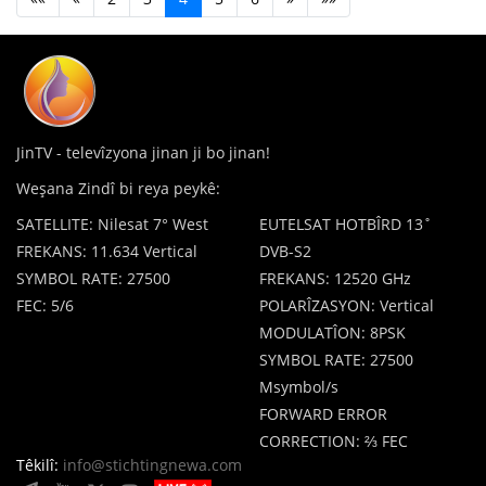
JinTV - televîzyona jinan ji bo jinan!
Weşana Zindî bi reya peykê:
SATELLITE: Nilesat 7° West
EUTELSAT HOTBÎRD 13˚
FREKANS: 11.634 Vertical
DVB-S2
SYMBOL RATE: 27500
FREKANS: 12520 GHz
FEC: 5/6
POLARÎZASYON: Vertical
MODULATÎON: 8PSK
SYMBOL RATE: 27500
Msymbol/s
FORWARD ERROR
CORRECTION: ⅔ FEC
Têkilî:
info@stichtingnewa.com