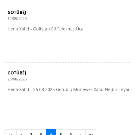
GOTÛBÊJ
12/09/2025
Hena Xalid - Gulistan Elî Feleknas Ûca
GOTÛBÊJ
26/08/2025
Hena Xalid - 26 08 2025 Gotub..j Mûnewer Xalid Nejbîr Teyar
««
«
2
3
4
5
6
»
»»