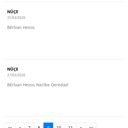
NÛÇE
31/03/2026
Bêrîvan Hesso,
NÛÇE
27/03/2026
Bêrîvan Hesso, Necîbe Qeredaxî
««
«
7
8
9
10
11
»
»»