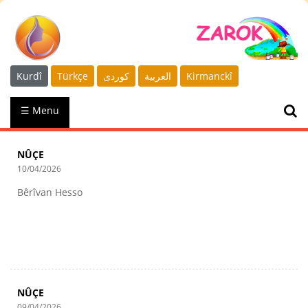
Kurdî
Türkçe
كوردى
العربية
Kirmanckî
☰ Menu
NÛÇE
10/04/2026
Bêrîvan Hesso
NÛÇE
09/04/2026