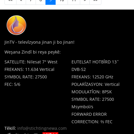
JinTV - televîzyona jinan ji bo jinan!
Weşana Zindî bi reya peykê:
SATELLITE: Nilesat 7° West
EUTELSAT HOTBÎRD 13˚
FREKANS: 11.634 Vertical
DVB-S2
SYMBOL RATE: 27500
FREKANS: 12520 GHz
FEC: 5/6
POLARÎZASYON: Vertical
MODULATÎON: 8PSK
SYMBOL RATE: 27500
Msymbol/s
FORWARD ERROR
CORRECTION: ⅔ FEC
Têkilî:
info@stichtingnewa.com