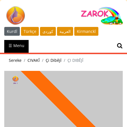
Kurdî
Türkçe
كوردى
العربية
Kirmanckî
☰ Menu
Sereke
CIVAKÎ
Çi Dibêjî
ÇI DIBÊJÎ