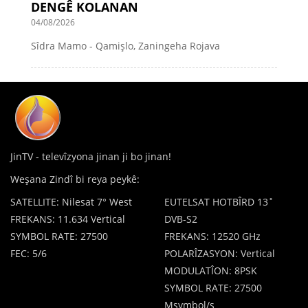
DENGÊ KOLANAN
04/08/2026
Sîdra Mamo - Qamişlo, Zaningeha Rojava
JinTV - televîzyona jinan ji bo jinan!
Weşana Zindî bi reya peykê:
SATELLITE: Nilesat 7° West
EUTELSAT HOTBÎRD 13˚
FREKANS: 11.634 Vertical
DVB-S2
SYMBOL RATE: 27500
FREKANS: 12520 GHz
FEC: 5/6
POLARÎZASYON: Vertical
MODULATÎON: 8PSK
SYMBOL RATE: 27500
Msymbol/s