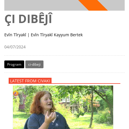
ÇI DIBÊJÎ
Evîn Tîryakî | Evîn Tîryakî Kayyum Bertek
04/07/2024
Program
ci-dibeji
LATEST FROM CIVAKI