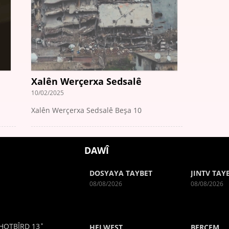
Xalên Werçerxa Sedsalê
10/02/2025
Xalên Werçerxa Sedsalê Beşa 10
DAWÎ
DOSYAYA TAYBET
JINTV TAY
08/08/2026
08/08/2026
HOTBÎRD 13˚
HELWEST
BERÇEM