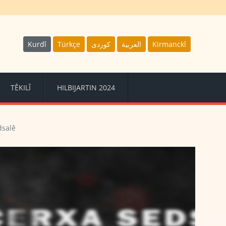
Kurdî
Türkçe
كوردى
العربية
Kirmanckî
TÊKILÎ
HILBIJARTIN 2024
dsalê