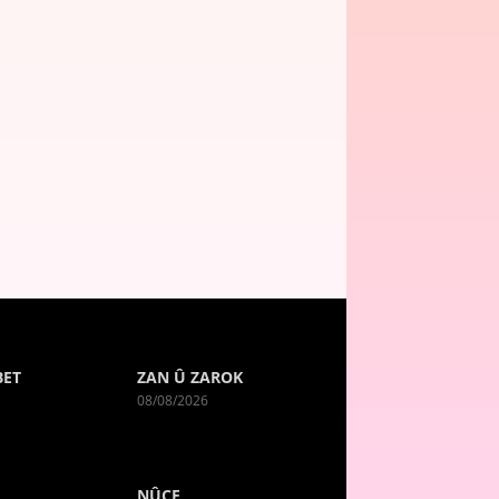
BET
ZAN Û ZAROK
08/08/2026
NÛÇE