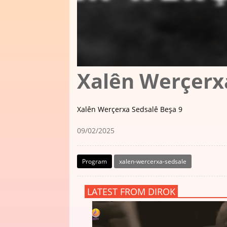
Xalên Werçerx
Xalên Werçerxa Sedsalê Beşa 9
09/02/2025
Program
xalen-wercerxa-sedsale
LATEST FROM DIROK