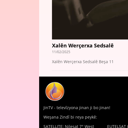
Xalên Werçerxa Sedsalê
11/02/2025
Xalên Werçerxa Sedsalê Beşa 11
JinTV - televîzyona jinan ji bo jinan!
Weşana Zindî bi reya peykê:
SATELLITE: Nilesat 7° West
EUTELSAT 