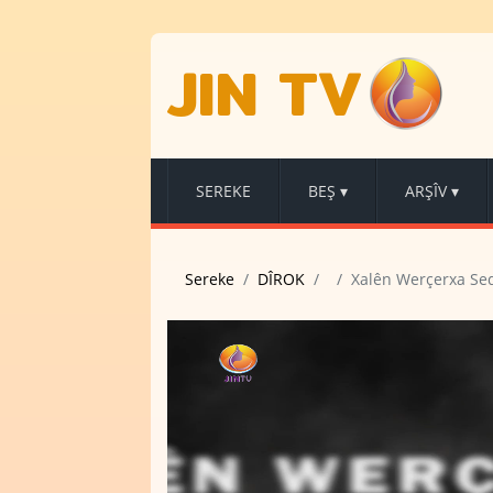
JIN TV
SEREKE
BEŞ
▾
ARŞÎV
▾
Sereke
DÎROK
Xalên Werçerxa Se