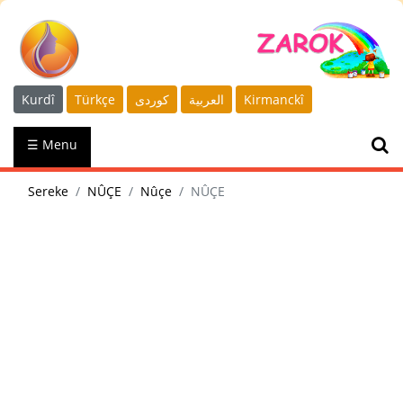
Kurdî
Türkçe
كوردى
العربية
Kirmanckî
☰ Menu
Sereke
NÛÇE
Nûçe
NÛÇE