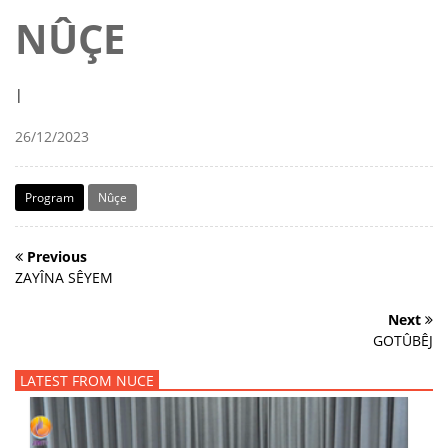
NÛÇE
|
26/12/2023
Program
Nûçe
Previous
ZAYÎNA SÊYEM
Next
GOTÛBÊJ
LATEST FROM NUCE